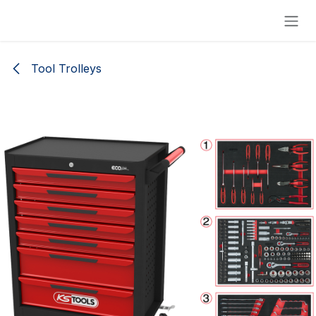
Skip to Content
Tool Trolleys