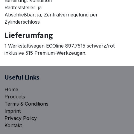
Bereifung: Kunststoff
Radfeststeller: ja
Abschließbar: ja, Zentralverriegelung per
Zylinderschloss
Lieferumfang
1 Werkstattwagen ECOline 897.7515 schwarz/rot
inklusive 515 Premium-Werkzeugen.
​Useful Links
Home
Products
Terms & Conditions
Imprint
Privacy Policy
Kontakt