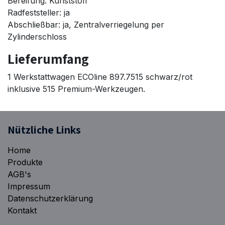
Bereifung: Kunststoff
Radfeststeller: ja
Abschließbar: ja, Zentralverriegelung per
Zylinderschloss
Lieferumfang
1 Werkstattwagen ECOline 897.7515 schwarz/rot
inklusive 515 Premium-Werkzeugen.
Nützliche Links
Home
Produkte
AGB's
Impressum
Datenschutzerklärung
Kontakt