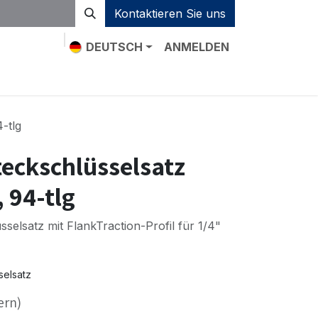
Kontaktieren Sie uns
DEUTSCH
ANMELDEN
-tlg
teckschlüsselsatz
, 94-tlg
sselsatz mit FlankTraction-Profil für 1/4"
selsatz
ern)