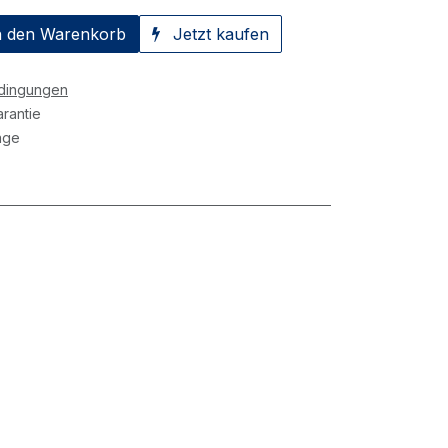
 den Warenkorb
Jetzt kaufen
edingungen
rantie
age