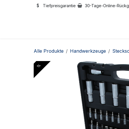
Zum Inhalt springen
Tiefpreisgarantie
30-Tage-Online-Rück
Home
Produkte
Marken
Blog
Alle Produkte
Handwerkzeuge
Stecksc
%
%