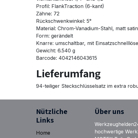
Profil: FlankTraction (6-kant)
Zähne: 72
Rückschwenkwinkel: 5°
Material: Chrom-Vanadium-Stahl, matt satin
Form: gerändelt
Knarre: umschaltbar, mit Einsatzschnelllös
Gewicht: 6.540 g
Barcode: 4042146043615
Lieferumfang
94-teiliger Steckschlüsselsatz im extra rob
Nützliche
Über uns
Links
Werkzeughelden24.d
hochwertige Werk
Home